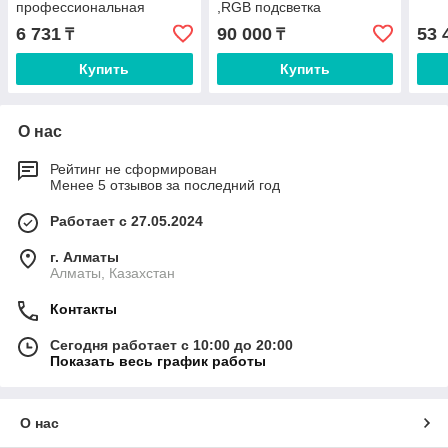
профессиональная
,RGB подсветка
жидкость для генератора
6 731
90 000
53 
₸
₸
дыма 1:3–1:5, плотный
сценический дым для
Купить
Купить
клуба и сцены
О нас
Рейтинг не сформирован
Менее 5 отзывов за последний год
Работает с 27.05.2024
г. Алматы
Алматы, Казахстан
Контакты
Сегодня работает с 10:00 до 20:00
Показать весь график работы
О нас