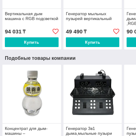
Вертикальная дым
Генератор мыльных
Гене
машина с RGB подсветкой
пузырей вертикальный
дым
,RGB
94 031
49 490
90 
₸
₸
Купить
Купить
Подобные товары компании
Концентрат для дым-
Генератор 3в1
Ген
машины –
дыма,мыльные пузыри
пуз