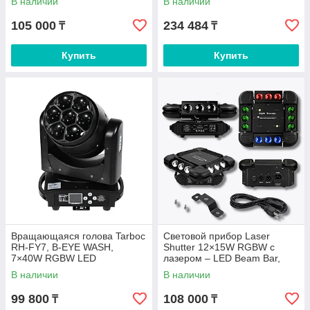
В наличии
В наличии
105 000
234 484
₸
₸
Купить
Купить
Вращающаяся голова Tarboc
Световой прибор Laser
RH-FY7, B-EYE WASH,
Shutter 12×15W RGBW с
7×40W RGBW LED
лазером – LED Beam Bar,
стробоскоп, DMX512 для
В наличии
В наличии
сцены и шоу
99 800
108 000
₸
₸