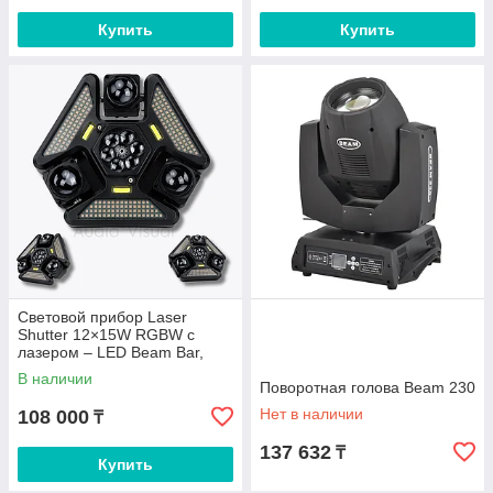
Купить
Купить
Световой прибор Laser
Shutter 12×15W RGBW с
лазером – LED Beam Bar,
стробоскоп, DMX512 для
В наличии
сцены и шоу
Поворотная голова Beam 230
Нет в наличии
108 000
₸
137 632
₸
Купить