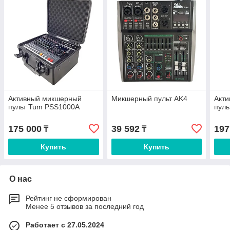
Активный микшерный
Микшерный пульт AK4
Акт
пульт Tum PSS1000A
пул
175 000
39 592
197
₸
₸
Купить
Купить
О нас
Рейтинг не сформирован
Менее 5 отзывов за последний год
Работает с 27.05.2024