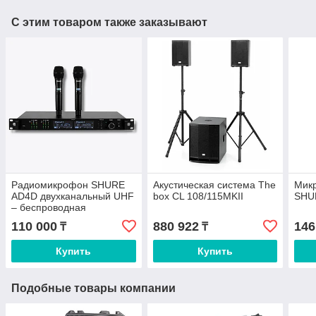
С этим товаром также заказывают
Радиомикрофон SHURE
Акустическая система The
Мик
AD4D двухканальный UHF
box CL 108/115MKII
SHU
– беспроводная
микрофонная система
110 000
880 922
146
₸
₸
для сцены
Купить
Купить
Подобные товары компании