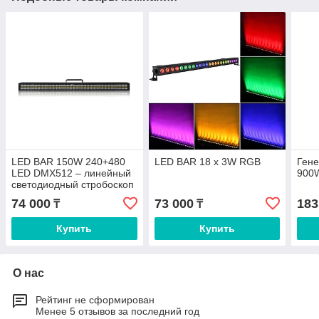
LED BAR 150W 240+480
LED BAR 18 x 3W RGB
Гене
LED DMX512 – линейный
900
светодиодный стробоскоп
RGB+WW для сцены и
74 000
73 000
183
₸
₸
клуба, Казахстан
Купить
Купить
О нас
Рейтинг не сформирован
Менее 5 отзывов за последний год