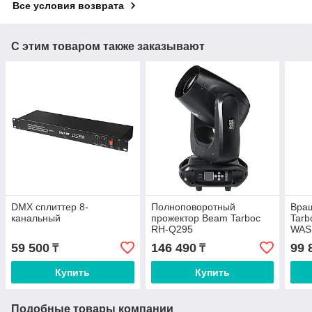
Все условия возврата
С этим товаром также заказывают
DMX сплиттер 8-
Полноповоротный
Вра
канальный
прожектор Beam Tarboc
Tarb
RH-Q295
WAS
59 500
146 490
99 
₸
₸
Купить
Купить
Подобные товары компании