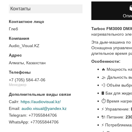
Контакты
Опи
Tarboc FM3000 DM
Глеб
нагревательного эле
Эта дым-машина по п
Audio_Visual.KZ
Оснащена управлен
длительное время ра
Особенности:
Алматы, Казахстан
🔥 Мощность н
🌫 Дальность 
+7 (705) 584-47-06
💨 Объём выбр
Менеджер
🛢 Бак для жидк
⏱ Время нагре
https://audiovisual.kz/
audio.visual@yandex.kz
⚡ Управление:
+77055844706
🔌 Питание:
23
+77055844706
⚡ Потребляема