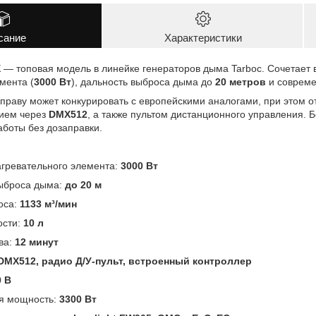
сание
Характеристики
X
— топовая модель в линейке генераторов дыма Tarboc. Сочетает 
мента (
3000 Вт
), дальность выброса дыма до
20 метров
и совреме
раву может конкурировать с европейскими аналогами, при этом о
ием через
DMX512
, а также пультом дистанционного управления. 
боты без дозаправки.
агревательного элемента:
3000 Вт
выброса дыма:
до 20 м
оса:
1133 м³/мин
ости:
10 л
ва:
12 минут
DMX512, радио Д/У-пульт, встроенный контроллер
0 В
я мощность:
3300 Вт