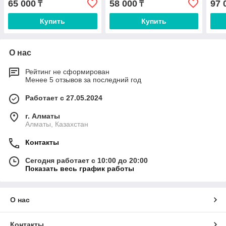
65 000
58 000
97 
₸
₸
радиосистема для вокала,
караоке и мероприятий
Купить
Купить
О нас
Рейтинг не сформирован
Менее 5 отзывов за последний год
Работает с 27.05.2024
г. Алматы
Алматы, Казахстан
Контакты
Сегодня работает с 10:00 до 20:00
Показать весь график работы
О нас
Контакты