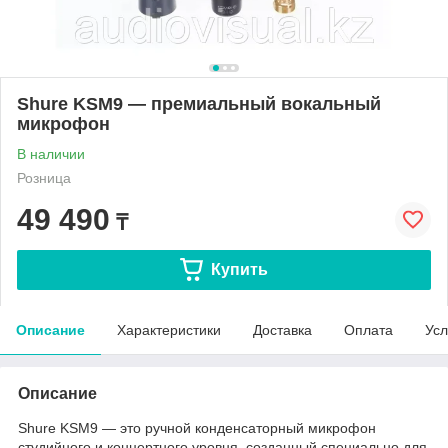
Shure KSM9 — премиальный вокальный
микрофон
В наличии
Розница
49 490
₸
Купить
Описание
Характеристики
Доставка
Оплата
Усл
Описание
Shure KSM9 — это ручной конденсаторный микрофон
студийного и концертного уровня, созданный специально для