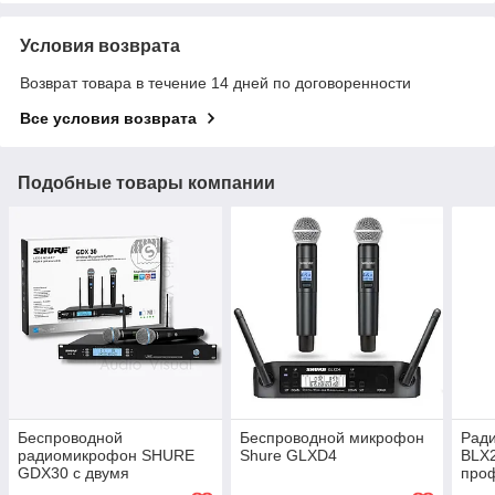
Условия возврата
Возврат товара в течение 14 дней по договоренности
Все условия возврата
Подобные товары компании
Беспроводной
Беспроводной микрофон
Ради
радиомикрофон SHURE
Shure GLXD4
BLX
GDX30 с двумя
про
микрофонами – VHF
бес