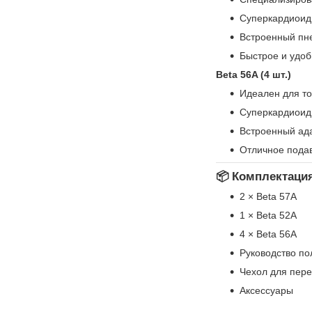
Суперкардиоид
Встроенный пне
Быстрое и удоб
Beta 56A (4 шт.)
Идеален для то
Суперкардиоид
Встроенный ада
Отличное пода
📦 Комплектаци
2 × Beta 57A
1 × Beta 52A
4 × Beta 56A
Руководство по
Чехол для пере
Аксессуары