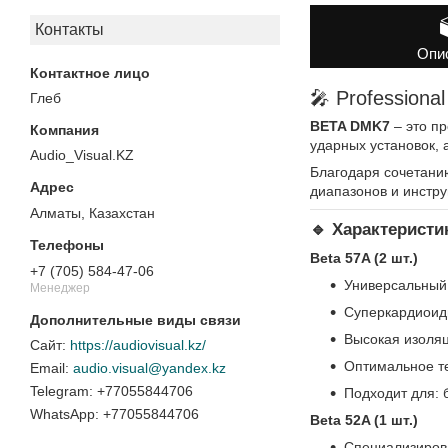
Контакты
Опи
🎤 Profession
Глеб
BETA DMK7
– это п
ударных установок, 
Audio_Visual.KZ
Благодаря сочетан
диапазонов и инстру
Алматы, Казахстан
🔹 Характерист
Beta 57A (2 шт.)
+7 (705) 584-47-06
Универсальный
Менеджер
Суперкардиоидн
Высокая изоляц
https://audiovisual.kz/
Оптимальное те
audio.visual@yandex.kz
+77055844706
Подходит для: 
+77055844706
Beta 52A (1 шт.)
Специализирова