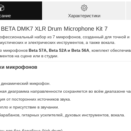
сание
Характеристики
al BETA DMK7 XLR Drum Microphone Kit 7
рофессиональный набор из 7 микрофонов, созданный для точной и 
акустических и электрических инструментов, а также вокала.
ию микрофонов
Beta 57A, Beta 52A и Beta 56A
, комплект обеспечив
ментов на сцене или в студии.
ики микрофонов
 динамический микрофон.
ая диаграмма направленности сохраняется во всём диапазоне час
ия от посторонних источников звука.
пло и присутствие в звучании.
барабанов, гитарных усилителей, духовых инструментов, вокала.
н для бас-барабана (kick drum).