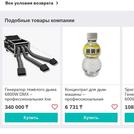
Все условия возврата
Подобные товары компании
Генератор тяжёлого дыма
Концентрат для дым-
Spar
6800W DMX –
машины –
Гене
профессиональная low
профессиональная
600
fog машина для свадеб,
жидкость для генератора
340 000
6 731
108
₸
₸
концертов и шоу, эффект
дыма 1:3–1:5, плотный
танца в облаках
сценический дым для
Купить
Купить
клуба и сцены