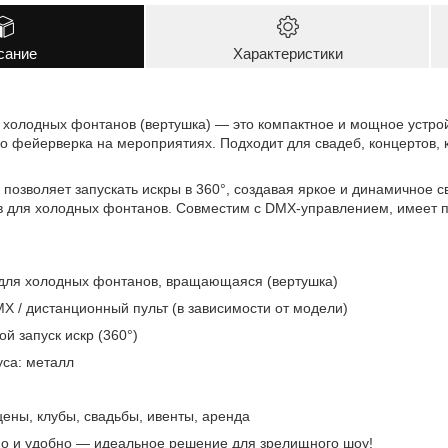
сание
Характеристики
а холодных фонтанов (вертушка) — это компактное и мощное устро
о фейерверка на мероприятиях. Подходит для свадеб, концертов, 
озволяет запускать искры в 360°, создавая яркое и динамичное с
в для холодных фонтанов. Совместим с DMX-управлением, имеет 
 для холодных фонтанов, вращающаяся (вертушка)
X / дистанционный пульт (в зависимости от модели)
й запуск искр (360°)
са: металл
ены, клубы, свадьбы, ивенты, аренда
о и удобно — идеальное решение для зрелищного шоу!