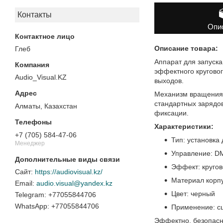
Контакты
Опи
Описание товара:
Глеб
Аппарат для запуск
эффектного круговог
Audio_Visual.KZ
выходов.
Механизм вращения п
стандартных зарядо
Алматы, Казахстан
фиксации.
Характеристики:
+7 (705) 584-47-06
Тип: установка
Менеджер
Управление: DM
Эффект: кругово
https://audiovisual.kz/
Материал корпу
audio.visual@yandex.kz
Цвет: черный
+77055844706
+77055844706
Применение: сц
Эффектно, безопасн