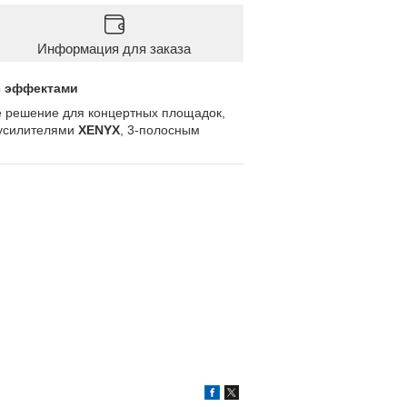
Информация для заказа
с эффектами
 решение для концертных площадок,
дусилителями
XENYX
, 3-полосным