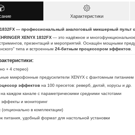
сание
Характеристики
1832FX — профессиональный аналоговый микшерный пульт 
EHRINGER XENYX 1832FX
— это надёжное и многофункциональное
, стримингов, презентаций и мероприятий. Оснащён мощными пре
анского" типа и встроенным
24-битным процессором эффектов
.
актеристики:
но + 4 стерео)
ные микрофонные предусилители XENYX с фантомным питанием
оцессор эффектов
на 100 пресетов: реверб, дилэй, хорусы и др.
 на каждом канале с параметрическими средними частотами
 эффекты и мониторинг
 (опционально в комплектации)
к питания, удобный формат для настольной установки