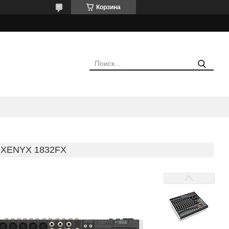
Корзина
XENYX 1832FX