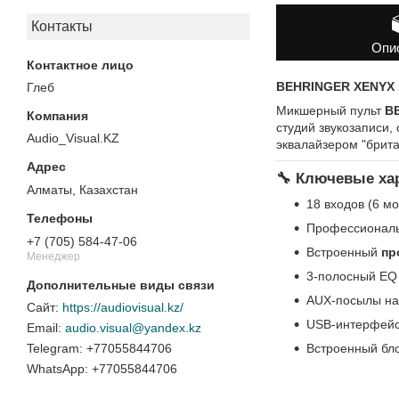
Контакты
Опи
BEHRINGER XENYX 
Глеб
Микшерный пульт
B
студий звукозаписи
Audio_Visual.KZ
эквалайзером "брит
🔧
Ключевые хар
Алматы, Казахстан
18 входов (6 мо
Профессиональ
+7 (705) 584-47-06
Встроенный
пр
Менеджер
3-полосный EQ
AUX-посылы на
https://audiovisual.kz/
USB-интерфейс
audio.visual@yandex.kz
Встроенный бло
+77055844706
+77055844706