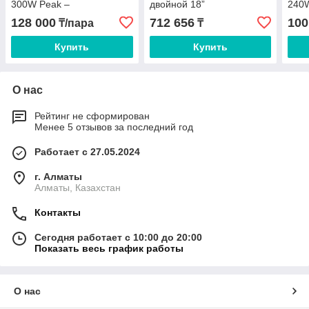
300W Peak –
двойной 18”
240
профессиональная
профессиональный
128 000
712 656
100
₸/пара
₸
колонка для кафе,
конференций, сцены и
Купить
Купить
мероприятий
О нас
Рейтинг не сформирован
Менее 5 отзывов за последний год
Работает с 27.05.2024
г. Алматы
Алматы, Казахстан
Контакты
Сегодня работает с 10:00 до 20:00
Показать весь график работы
О нас