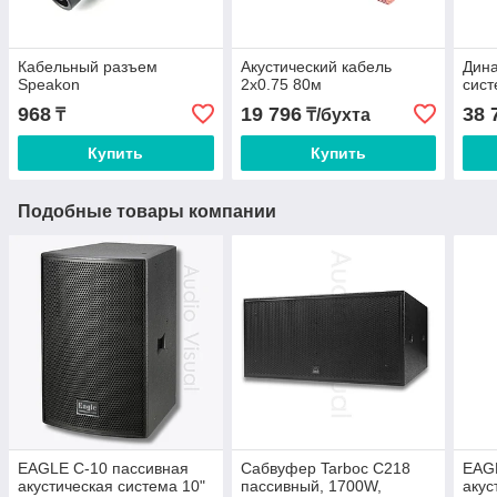
Кабельный разъем
Акустический кабель
Дина
Speakon
2х0.75 80м
сист
968
19 796
38 
₸
₸/бухта
Купить
Купить
Подобные товары компании
EAGLE C-10 пассивная
Сабвуфер Tarboc C218
EAG
акустическая система 10"
пассивный, 1700W,
акус