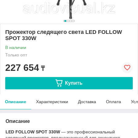
Прожектор следящего света LED FOLLOW
SPOT 330W
В наличии
Только опт
227 654
₸
Купить
Описание
Характеристики
Доставка
Оплата
Усл
Описание
LED FOLLOW SPOT 330W
— это профессиональный
следящий прожектор, предназначенный для акцентного