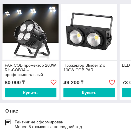
PAR COB прожектор 200W
Прожектор Blinder 2 x
LED
RH-COB04 –
100W COB PAR
профессиональный
сценический LED
80 000
49 200
73 
₸
₸
прожектор для концертов,
театров и мероприятий
Купить
Купить
О нас
Рейтинг не сформирован
Менее 5 отзывов за последний год