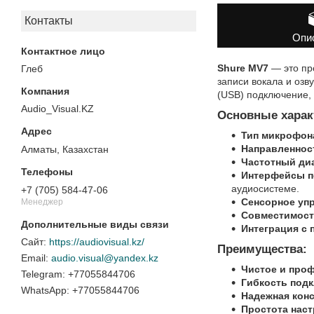
Контакты
Опи
Shure MV7
— это пр
Глеб
записи вокала и озв
(USB) подключение,
Audio_Visual.KZ
Основные харак
Тип микрофон
Направленнос
Алматы, Казахстан
Частотный ди
Интерфейсы п
аудиосистеме.
+7 (705) 584-47-06
Сенсорное уп
Менеджер
Совместимост
Интеграция с 
https://audiovisual.kz/
Преимущества:
audio.visual@yandex.kz
Чистое и про
+77055844706
Гибкость под
+77055844706
Надежная кон
Простота нас