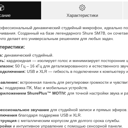
сание
Характеристики
офессиональный динамический студийный микрофон, идеально под
учивания. Созданный на базе легендарного Shure SM7B, он сочетае
 что делает его универсальным решением для любых задач.
теристики:
а:
динамический студийный.
ть:
кардиоидная — изолирует голос и минимизирует посторонние 
апазон:
50 Гц – 16 кГц для детализированного и естественного зву
одключения:
USB и XLR — гибкость в подключении к компьютеру
равление:
встроенная панель для регулировки громкости и чувств
ь:
поддержка ПК, Mac и мобильных устройств.
приложением ShurePlus™ MOTIV:
для точной настройки звука и 
фессиональное звучание
для студийной записи и прямых эфиров.
ключения
благодаря поддержке USB и XLR.
струкция
с металлическим корпусом для долгого срока службы.
тройки
и интуитивное управление с помощью сенсорной панели.