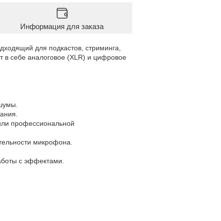
Информация для заказа
ходящий для подкастов, стриминга,
т в себе аналоговое (XLR) и цифровое
шумы.
чания.
 или профессиональной
ительности микрофона.
работы с эффектами.